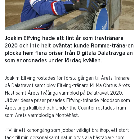
Joakim Elfving hade ett fint år som travtränare
2020 och inte helt oväntat kunde Romme-tränaren
plocka hem flera priser från Digitala Dalatravgalan
som anordnades under lördag kvällen.
Joakim Elfving röstades för första gången till Årets Tränare
på Dalatravet samt blev Elfving-tränare Mi Ma Ohrtus Årets
Häst samt Årets tvååriga varmblod på Dalatravet 2020.
Utöver dessa priser prisades Elfving-tränade Moddson som
Årets unga kallblod och Under the Counter röstades fram
som Årets varmblodiga Montéhäst.
-”Vi är ett kanongäng som jobbar väldigt bra ihop, ett stort
tack till min personal samt naturligtvis alla hästägare som