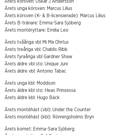
Årets körsven: Oskar J Andersson
Årets unga körsven: Marcus Lilius
Årets körsven (K- & B-licensierade): Marcus Lilius
Årets B-tränare: Emma-Sara Sjöberg
Årets montéryttare: Emilia Leo
Årets tvååriga vbl Mi Ma Ohrtus
Årets treåriga vbl: Chablis Ribb
Årets fyraåriga vbl Gardner Shaw
Årets äldre vbl sto: Unique Juni
Årets äldre vbl: Antonio Tabac
Årets unga kbl: Moddson
Årets äldre kbl sto: Heas Prinsessa
Årets äldre kbl: Hugo Bäck
Årets montéhäst (vbl): Under the Counter
Årets montéhäst (kbl): Rönningsholms Bryn
Årets komet: Emma-Sara Sjöberg