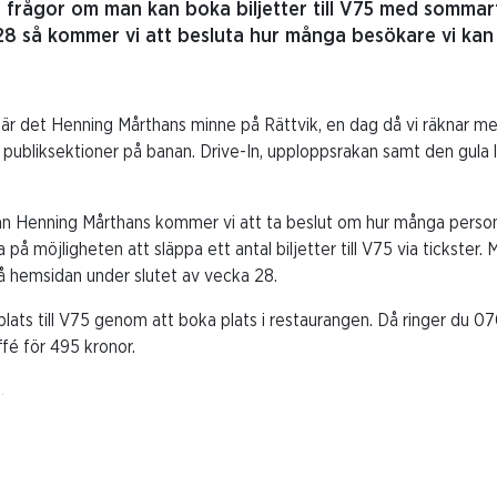
a frågor om man kan boka biljetter till V75 med sommart
28 så kommer vi att besluta hur många besökare vi kan
 är det Henning Mårthans minne på Rättvik, en dag då vi räknar me
 publiksektioner på banan. Drive-In, upploppsrakan samt den gula lä
rån Henning Mårthans kommer vi att ta beslut om hur många person
på möjligheten att släppa ett antal biljetter till V75 via tickster. 
på hemsidan under slutet av vecka 28.
plats till V75 genom att boka plats i restaurangen. Då ringer du 0
fé för 495 kronor.
.