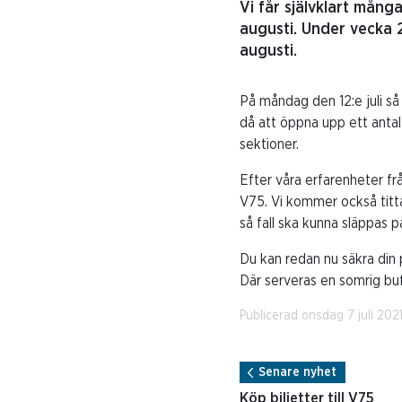
Vi får självklart mång
augusti. Under vecka 
augusti.
På måndag den 12:e juli så
då att öppna upp ett antal
sektioner.
Efter våra erfarenheter f
V75. Vi kommer också titta 
så fall ska kunna släppas 
Du kan redan nu säkra din 
Där serveras en somrig buf
Publicerad onsdag 7 juli 2021
Senare nyhet
Köp biljetter till V75