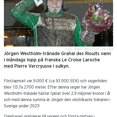
Foto: Malin Albinsson, TR Bild
Jörgen Westholm-tränade Grahal des Rioults vann
i måndags lopp på franska Le Croise Laroche
med Pierre Vercryusse i sulkyn.
Förstapriset var 9.000 € (ca 93 000 SEK) och segertiden
blev 1.13,7a 2700 meter. Efter denna seger har Jörgen
Westholm-tränade hästar tjänat över 2,9 miljoner kronor i år
och med denna summa är Jörgen den vinstrikaste tränaren i
Sverige under 2021!
Dalatravet gratulerar till segern och första platsen i