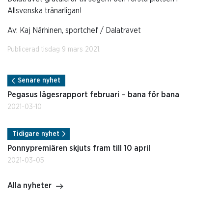
Allsvenska tränarligan!
Av: Kaj Närhinen, sportchef / Dalatravet
Publicerad tisdag 9 mars 2021.
Senare nyhet
Pegasus lägesrapport februari – bana för bana
2021-03-10
Tidigare nyhet
Ponnypremiären skjuts fram till 10 april
2021-03-05
Alla nyheter