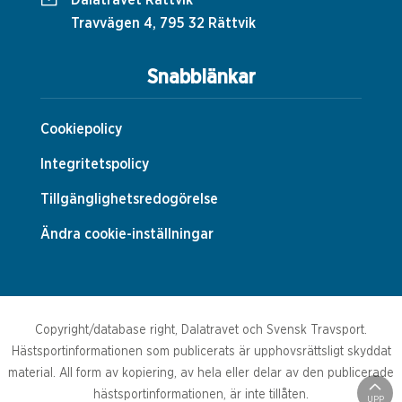
Dalatravet Rättvik
Travvägen 4, 795 32 Rättvik
Snabblänkar
Cookiepolicy
Integritetspolicy
Tillgänglighetsredogörelse
Ändra cookie-inställningar
Copyright/database right, Dalatravet och Svensk Travsport.
Hästsportinformationen som publicerats är upphovsrättsligt skyddat
material. All form av kopiering, av hela eller delar av den publicerade
hästsportinformationen, är inte tillåten.
UPP