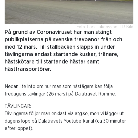
Foto: Lars Jakobsson, TR Bild
På grund av Coronaviruset har man stängt
publikplatserna på svenska travbanor från och
med 12 mars. Till stallbacken släpps in under
tävlingarna endast startande kuskar, tränare,
hästskötare till startande hästar samt
hästtransportörer.
Nedan lite info om hur man som hästägare kan följa
fredagens tävlingar (26 mars) på Dalatravet Romme.
TÄVLINGAR:
Tävlingarna följer man enklast via atg.se, men vi lägger ut
dagens lopp på Dalatravets Youtube-kanal (ca 30 minuter
efter loppet).