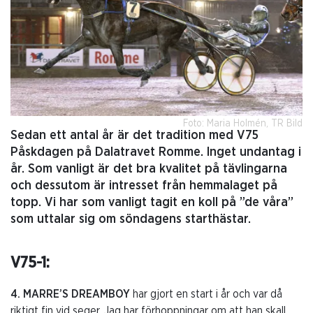
Foto: Maria Holmén, TR Bild
Sedan ett antal år är det tradition med V75
Påskdagen på Dalatravet Romme. Inget undantag i
år. Som vanligt är det bra kvalitet på tävlingarna
och dessutom är intresset från hemmalaget på
topp. Vi har som vanligt tagit en koll på ”de våra”
som uttalar sig om söndagens starthästar.
V75-1:
4. MARRE’S DREAMBOY
har gjort en start i år och var då
riktigt fin vid seger. Jag har förhoppningar om att han skall