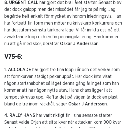
8. URGENT CALL
har gjort det bra i året starter. Senast blev
det dock galopp men det missödet får jag ta på mig. Jag
begärde helt enkelt för mycket av honom inledningsvis. Han
har fortsatt fin form men möter nu knivskarp konkurrens och
har dessutom sämsta tänkbara läge. Vi får inrikta oss på ett
avvaktande lopp och en fin penningplacering. Han kommer
nu att gå med skor, berättar
Oskar J Andersson
.
V75-6:
1. ACCOLADE
har gjort tre fina lopp i år och det verkar som
att formkurvan stadigt pekar uppåt. Har dock inte visat
någon startsnabbhet så läget denna gång är inget som han
kommer att ha någon nytta utav. Hans chans ligger i att
tempot skruvas upp. Klaffar det på vägen är dock en plast
bland de tre inom räckhåll, säger
Oskar J Andersson
.
4. RALLY HANS
har varit riktigt fin i sina senaste starter.
Senast valde Örjan att sitta kvar när attacken kom 900 kvar