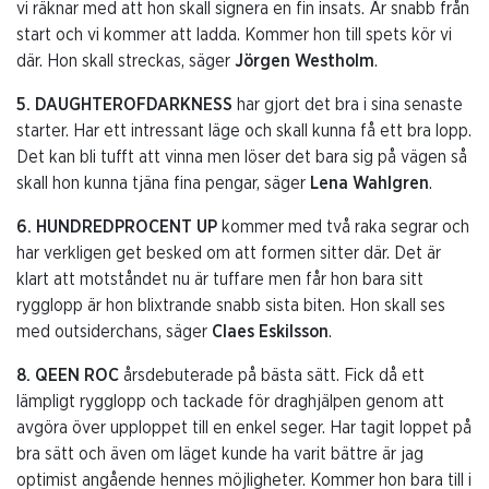
vi räknar med att hon skall signera en fin insats. Är snabb från
start och vi kommer att ladda. Kommer hon till spets kör vi
där. Hon skall streckas, säger
Jörgen Westholm
.
5. DAUGHTEROFDARKNESS
har gjort det bra i sina senaste
starter. Har ett intressant läge och skall kunna få ett bra lopp.
Det kan bli tufft att vinna men löser det bara sig på vägen så
skall hon kunna tjäna fina pengar, säger
Lena Wahlgren
.
6. HUNDREDPROCENT UP
kommer med två raka segrar och
har verkligen get besked om att formen sitter där. Det är
klart att motståndet nu är tuffare men får hon bara sitt
rygglopp är hon blixtrande snabb sista biten. Hon skall ses
med outsiderchans, säger
Claes Eskilsson
.
8. QEEN ROC
årsdebuterade på bästa sätt. Fick då ett
lämpligt rygglopp och tackade för draghjälpen genom att
avgöra över upploppet till en enkel seger. Har tagit loppet på
bra sätt och även om läget kunde ha varit bättre är jag
optimist angående hennes möjligheter. Kommer hon bara till i