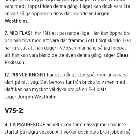
vara med i toppstriden denna gång. Läget kan dock vara lite
knivigt så galopprisken finns där, meddelar
Jörgen
Westholm
.
7. MIO FLASH
har fått ett passande läge. Han kan öppna bra
och han trivs med att vara där framme i ett tidigt skede. Han
har ju visat att han duger i V75.sammanhang så jag hoppas
att han kan vara bland de tre även denna gång, säger
Claes
Eskilsson
.
12. PRINCE KNIGHT
har ett tråkigt startspår men är annars
klart på rätt väg. Det behövs tur från bricka tolv men med
klaff kan han mycket väl dyka om på en 3-4 plats,
säger
Jörgen Westholm
.
V75-2:
4. LA MAURESQUE
är helt okey formmässigt men har inte
startat på några veckor. Allt verkar dock bara bra i jobben så