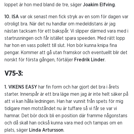
loppet är hon med bland de tre, säger
Joakim Elfving
.
10. ISA
var ok senast men fick stryk av en som för dagen var
otroligt bra. När det nu handlar om medeldistans är jag
nästan tacksam för ett bakspår. Vi slipper därmed vara med i
startrusningen och får istället spara speeden. Med rätt lopp
har hon en vass pollett till slut. Hon bör kunna knipa fina
pengar. Kommer att gå utan framskor och eventuellt blir det
norskt för första gången, förtäljer
Fredrik Linder
.
V75-3:
1. VIKENS EASY
har fin form och har gjort det bra i årets
starter. Innerspår är ett bra läge men jag är inte helt säker på
att vi kan hålla ledningen. Han har vunnit från spets för mig
tidigare men motståndet nu är tuffare så vi får se var vi
hamnar. Det bör dock bli en position där framme någonstans
och då skall han också kunna vara med och tampas om en
plats, säger
Linda Artursson
.