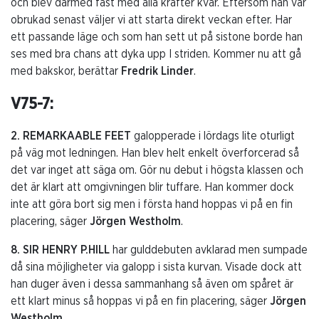
och blev därmed fast med alla krafter kvar. Eftersom han var
obrukad senast väljer vi att starta direkt veckan efter. Har
ett passande läge och som han sett ut på sistone borde han
ses med bra chans att dyka upp I striden. Kommer nu att gå
med bakskor, berättar
Fredrik Linder
.
V75-7:
2. REMARKAABLE FEET
galopperade i lördags lite oturligt
på väg mot ledningen. Han blev helt enkelt överforcerad så
det var inget att säga om. Gör nu debut i högsta klassen och
det är klart att omgivningen blir tuffare. Han kommer dock
inte att göra bort sig men i första hand hoppas vi på en fin
placering, säger
Jörgen Westholm
.
8. SIR HENRY P.HILL
har gulddebuten avklarad men sumpade
då sina möjligheter via galopp i sista kurvan. Visade dock att
han duger även i dessa sammanhang så även om spåret är
ett klart minus så hoppas vi på en fin placering, säger
Jörgen
Westholm
.