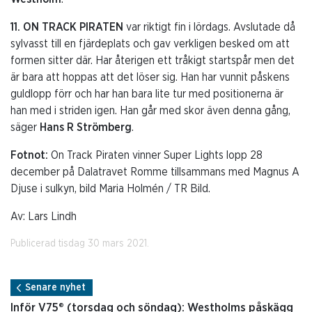
11. ON TRACK PIRATEN
var riktigt fin i lördags. Avslutade då
sylvasst till en fjärdeplats och gav verkligen besked om att
formen sitter där. Har återigen ett tråkigt startspår men det
är bara att hoppas att det löser sig. Han har vunnit påskens
guldlopp förr och har han bara lite tur med positionerna är
han med i striden igen. Han går med skor även denna gång,
säger
Hans R Strömberg
.
Fotnot:
On Track Piraten vinner Super Lights lopp 28
december på Dalatravet Romme tillsammans med Magnus A
Djuse i sulkyn, bild Maria Holmén / TR Bild.
Av: Lars Lindh
Publicerad tisdag 30 mars 2021.
Senare nyhet
Inför V75® (torsdag och söndag): Westholms påskägg