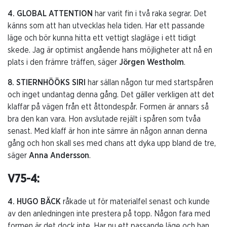
4. GLOBAL ATTENTION
har varit fin i två raka segrar. Det
känns som att han utvecklas hela tiden. Har ett passande
läge och bör kunna hitta ett vettigt slagläge i ett tidigt
skede. Jag är optimist angående hans möjligheter att nå en
plats i den främre träffen, säger
Jörgen Westholm
.
8. STIERNHÖÖKS SIRI
har sällan någon tur med startspåren
och inget undantag denna gång. Det gäller verkligen att det
klaffar på vägen från ett åttondespår. Formen är annars så
bra den kan vara. Hon avslutade rejält i spåren som tvåa
senast. Med klaff är hon inte sämre än någon annan denna
gång och hon skall ses med chans att dyka upp bland de tre,
säger
Anna Andersson
.
V75-4:
4. HUGO BÄCK
råkade ut för materialfel senast och kunde
av den anledningen inte prestera på topp. Någon fara med
formen är det dock inte. Har nu ett passande läge och han