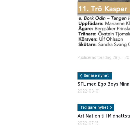
Publicerad torsdag 28 juli 20
Senare nyhet
STL med Ego Boys Minne
2022-08-01
Tidigare nyhet
Art Nation till Midnattst
2022-07-15