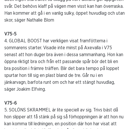
svår. Det behövs klaff på vägen men visst kan han överraska.
Han kommer att gå i en vanlig sulky, öppet huvudlag och utan
skor, säger Nathalie Blom
V75-5
4. GLOBAL BOOST har verkligen visat framfötterna i
sommarens starter. Visade inte minst på Axevalla i V75
senast att hon duger bra även i dessa sammanhang. Hon kan
öppna riktigt bra och från ett passande spår bör det bli en
bra position i främre träffen. Blir det bara tempo på loppet
spurtar hon till sig en plast bland de tre. Går nu i en
jänkarvagn, barfota runt om och har ett stängt huvudlag,
säger Joakim Elfving.
V75-6
5. SOLÖNS SKRAMMEL är lite speciell av sig. Trivs bäst då
hon slipper att få stänk på sig så förhoppningen är att hon nu
kan komma till ledningen, en position där hon har visat att