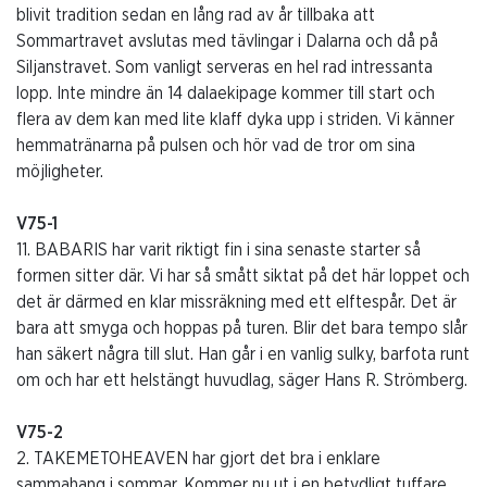
blivit tradition sedan en lång rad av år tillbaka att
Sommartravet avslutas med tävlingar i Dalarna och då på
Siljanstravet. Som vanligt serveras en hel rad intressanta
lopp. Inte mindre än 14 dalaekipage kommer till start och
flera av dem kan med lite klaff dyka upp i striden. Vi känner
hemmatränarna på pulsen och hör vad de tror om sina
möjligheter.
V75-1
11. BABARIS har varit riktigt fin i sina senaste starter så
formen sitter där. Vi har så smått siktat på det här loppet och
det är därmed en klar missräkning med ett elftespår. Det är
bara att smyga och hoppas på turen. Blir det bara tempo slår
han säkert några till slut. Han går i en vanlig sulky, barfota runt
om och har ett helstängt huvudlag, säger Hans R. Strömberg.
V75-2
2. TAKEMETOHEAVEN har gjort det bra i enklare
sammahang i sommar. Kommer nu ut i en betydligt tuffare