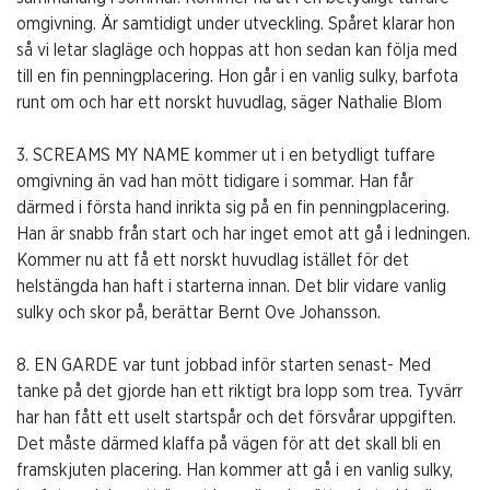
omgivning. Är samtidigt under utveckling. Spåret klarar hon
så vi letar slagläge och hoppas att hon sedan kan följa med
till en fin penningplacering. Hon går i en vanlig sulky, barfota
runt om och har ett norskt huvudlag, säger Nathalie Blom
3. SCREAMS MY NAME kommer ut i en betydligt tuffare
omgivning än vad han mött tidigare i sommar. Han får
därmed i första hand inrikta sig på en fin penningplacering.
Han är snabb från start och har inget emot att gå i ledningen.
Kommer nu att få ett norskt huvudlag istället för det
helstängda han haft i starterna innan. Det blir vidare vanlig
sulky och skor på, berättar Bernt Ove Johansson.
8. EN GARDE var tunt jobbad inför starten senast- Med
tanke på det gjorde han ett riktigt bra lopp som trea. Tyvärr
har han fått ett uselt startspår och det försvårar uppgiften.
Det måste därmed klaffa på vägen för att det skall bli en
framskjuten placering. Han kommer att gå i en vanlig sulky,