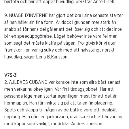
barfota och har ett öppet huvudlag, berättar Ante Lisell.
9. NUAGE D’INVERNE har gjort det bra i sina senaste starter
så han håller sin fina form. Är dock i grunden mer stark än
snabb så för hans del gäller att det löser sig och att det inte
blir en speeduppgörelse. Läget behöver inte vara fel men
som sagt det måste klaffa på vägen. Troligtvis kör vi utan
framskor, i en vanlig sulky och med ett halvstängt norskt
huvudlag, säger Lena B.Karlsson.
V75-3
2. AJLEXES CUBANO var kanske inte som allra bäst senast
men verkar nu okey igen. Var fin i tisdagsjobbet. Har ett
passande läge men startar egentligen mest för att det är
hemmaplan. Han får inrikta sig på att ta en fin placering.
Spets och släppa till någon av de bättre vore ett idealiskt
upplägg. Han går i en jänkarvagn, utan skor och ett huvudlag
med kupor som vanligt, meddelar Anders Jonsson.