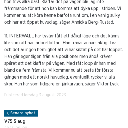
hon trivs allra bäst. Klaffar det på vägen blir jag inte
främmande för att hon kan komma att dyka upp i striden. Vi
kommer nu att köra henne barfota runt om, i en vanlig sulky
och har ett öppet huvudlag, säger Annicka Berg-Rustad.
11. INTERWALL har tyvärr fått ett dåligt läge och det känns
lite som att han är bortlottad. Han tränar annars riktigt bra
och det är ingen hemlighet att vi har siktat på det här loppet.
Han går egentligen från alla positioner men ändå kräver
spåret att det klaffar på vägen. Med rätt lopp är han med
bland de fem främsta. Vi kommer nu att testa för första
gången med ett norskt huvudlag, eventuellt rycker vi alla
skor. Han har som tidigare en jänkarvagn, säger Viktor Lyck
Publicerad torsdag 3 augusti 2023.
Senare nyhet
V75 5 aug