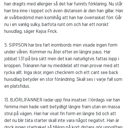
han dragits med allergier så det har funnits förklaring. Nu står
han bra inne i loppet och även distansen är den han gillar. Han
är svårbedömd men komihåg att han har överraskat förr. Går
nu i en vanlig sulky, barfota runt om och har ett norskt
huvudlag, säger Kajsa Frick.
5. SIPPSON har bra fart inombords men visade ingen form
under våren. Kommer nu åter efter en längre paus. Har
jobbat 1.31 på bra sätt men det kan naturligtvis fattas lopp i
kroppen. Tränaren har nu meddelat att man provar med att
rycka allt. Inga skor, ingen checkrem och ett cant see back
huvudlag betyder en stor förändring. Skall ses i varje fall som
en platsfidus.
13. BJÖRLIFANNER radar upp fina insatser. I lördags var han
femma men hade varit betydligt längre fram utan en massa
strul på vägen. Han har visat fin form en längre tid och att
det nu blir täta starter skall inte vara något negativt. Han är
dock ingen startraket så tillägg på kort distans gör uppgiften