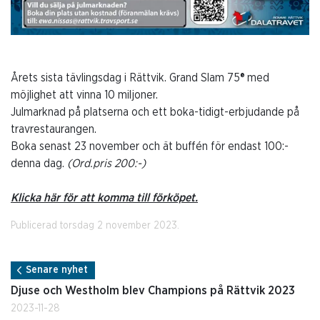
Årets sista tävlingsdag i Rättvik. Grand Slam 75® med
möjlighet att vinna 10 miljoner.
Julmarknad på platserna och ett boka-tidigt-erbjudande på
travrestaurangen.
Boka senast 23 november och ät buffén för endast 100:-
denna dag.
(Ord.pris 200:-)
Klicka här för att komma till förköpet.
Publicerad torsdag 2 november 2023.
Senare nyhet
Djuse och Westholm blev Champions på Rättvik 2023
2023-11-28