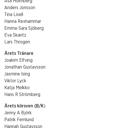
Åsa Holmberg
Anders Jonsson
Tina Lisell
Hanna Rexhammar
Emma-Sara Sjöberg
Eva Skantz
Lars Throgen
Årets Tränare
Joakim Elfving
Jonathan Gustavsson
Jasmine Ising
Viktor Lyck
Katja Melkko
Hans R Strömberg
Årets körsven (B/K
)
Jenny A Björk
Patrik Fernlund
Hannah Gustavsson