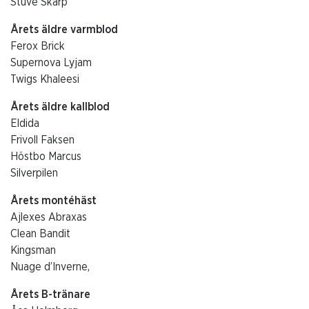
Stuve Skarp
Årets äldre varmblod
Ferox Brick
Supernova Lyjam
Twigs Khaleesi
Årets äldre kallblod
Eldida
Frivoll Faksen
Höstbo Marcus
Silverpilen
Årets montéhäst
Ajlexes Abraxas
Clean Bandit
Kingsman
Nuage d’Inverne,
Årets B-tränare