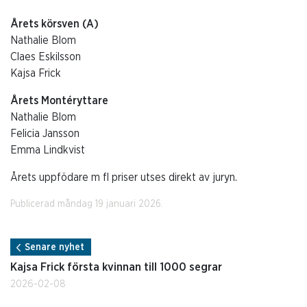
Årets körsven (A)
Nathalie Blom
Claes Eskilsson
Kajsa Frick
Årets Montéryttare
Nathalie Blom
Felicia Jansson
Emma Lindkvist
Årets uppfödare m fl priser utses direkt av juryn.
Publicerad måndag 19 januari 2026.
Senare nyhet
Kajsa Frick första kvinnan till 1000 segrar
2026-02-08