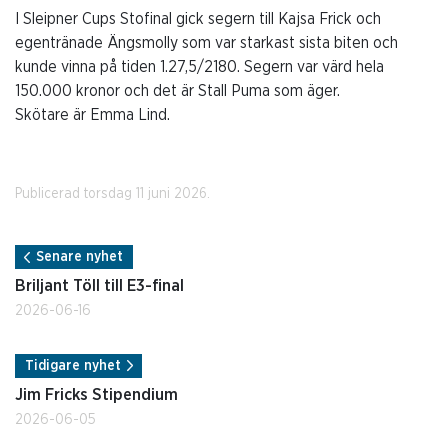
I Sleipner Cups Stofinal gick segern till Kajsa Frick och
egentränade Ängsmolly som var starkast sista biten och
kunde vinna på tiden 1.27,5/2180. Segern var värd hela
150.000 kronor och det är Stall Puma som äger.
Skötare är Emma Lind.
Publicerad torsdag 11 juni 2026.
Senare nyhet
Briljant Töll till E3-final
2026-06-16
Tidigare nyhet
Jim Fricks Stipendium
2026-06-05