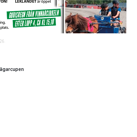
26.
tägarcupen