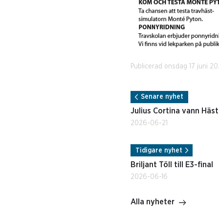
Publicerad onsdag 17 juni 20
Senare nyhet
Julius Cortina vann Häs
2026-06-21
Tidigare nyhet
Briljant Töll till E3-final
2026-06-16
Alla nyheter